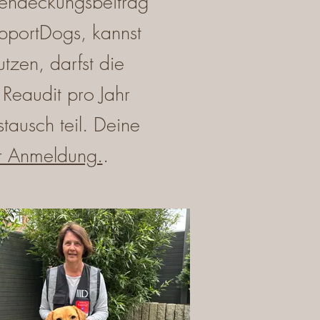
tendeckungsbeitrag
pportDogs, kannst
zen, darfst die
Reaudit pro Jahr
tausch teil. Deine
r Anmeldung.
.