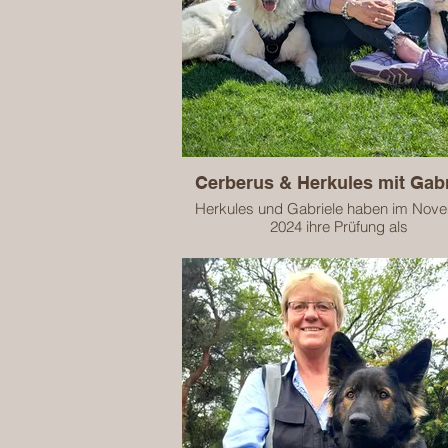
Cerberus & Herkules mit Gabr
Herkules und Gabriele haben im Nov
2024 ihre Prüfung als
Therapiebegleithundeteam erfolgre
abgeschlossen.
Im Jahr 2025 hat auch Cerberus seine 
bestanden.
Beide Hunde sind jeweils mit ihrer
Hundeführerin, als Einsatzteam für 
begleitende Arbeit in folgenden Bere
zugelassen:
Kindergartenkinder