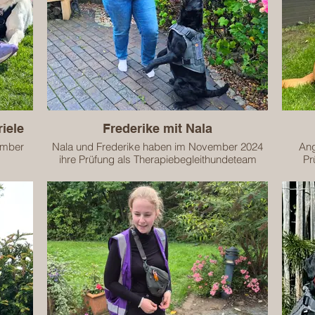
iele
Frederike mit Nala
ember
Nala und Frederike haben im November 2024
Ang
ihre Prüfung als Therapiebegleithundeteam
Pr
ich
erfolgreich abgeschlossen.
Das Team ist zugelassen für die begleitende
Das T
Prüfung
Arbeit in folgenden Bereichen:
Kindergartenkinder
Schulkinder
die
Senioren
ichen
Menschen mit geistiger Behinderung
M
Das Team ist geprüft und zertifiziert bis zum
Das T
31.12.2027.