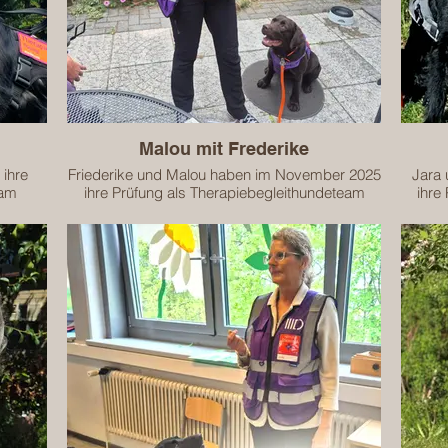
ng
is zum
Malou mit Frederike
 ihre
Friederike und Malou haben im November 2025
Jara
eam
ihre Prüfung als Therapiebegleithundeteam
ihre
erfolgreich abgeschlossen.
itende
Das Team ist zugelassen für die begleitende
Das T
Arbeit in folgenden Bereichen:
Kindergartenkinder
Schulkinder
Senioren
ng
Menschen mit geistiger Behinderung
Das T
Hospiz & Palliativbereich
is zum
Das Team ist geprüft und zertifiziert bis zum
31.12.2027.