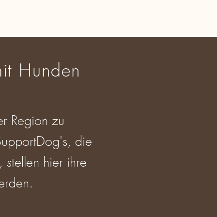
 mit Hunden
er Region zu
upportDog's, die
tellen hier ihre
werden.