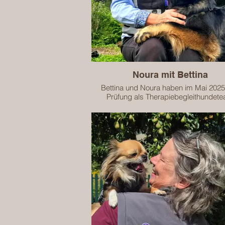
Schulkinder
Senioren
Menschen mit geistiger Behinderu
Hospiz & Palliativbereich
Das Team ist geprüft und zertifiziert b
31.12.2027.
Noura mit Bettina
Bettina und Noura haben im Mai 2025
Prüfung als Therapiebegleithundet
erfolgreich abgeschlossen.
Das Team ist zugelassen für die begle
Arbeit in folgenden Bereichen:
Kindergartenkinder
Schulkinder
Senioren
Menschen mit geistiger Behinderu
Das Team ist geprüft und zertifiziert b
31.12.2027.