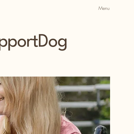
Menu
upportDog