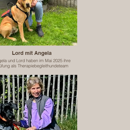
Lord mit Angela
ela und Lord haben im Mai 2025 ihre
üfung als Therapiebegleithundeteam
erfolgreich abgeschlossen.
eam ist zugelassen für die begleitende
Arbeit in folgenden Bereichen:
Kindergartenkinder
Schulkinder
Senioren
enschen mit geistiger Behinderung
eam ist geprüft und zertifiziert bis zum
31.12.2027.