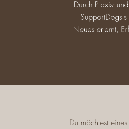
Durch Praxis- un
SupportDogs's 
Neues erlernt, E
Du möchtest eines 