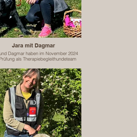
Jara mit Dagmar
 und Dagmar haben im November 2024
 Prüfung als Therapiebegleithundeteam
erfolgreich abgeschlossen.
eam ist zugelassen für die begleitende
Arbeit in folgenden Bereichen:
Kindergartenkinder
Schulkinder
eam ist geprüft und zertifiziert bis zum
31.12.2027.